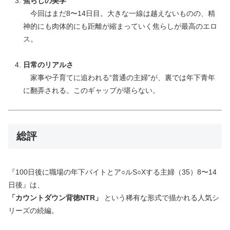
焦らしの美学
今回はまだ8〜14日目。大きな一線は越えないものの、精
神的にも肉体的にも距離が縮まっていく焦らしが最高のエロ
ス。
日常のリアルさ
家事や子育てに追われる“普通の主婦”が、裏では年下青年
に翻弄される。このギャップが堪らない。
総評
『100日後に職場の年下バイトとア○ルS○Xする主婦（35）8〜14
日後』は、
「カウントダウン背徳NTR」
という稀有な形式で描かれる人気シ
リーズの続編。