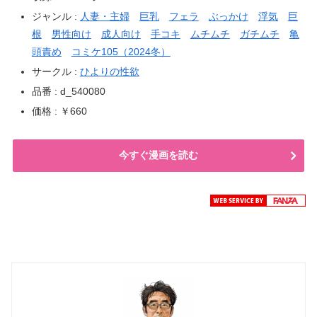
ジャンル :
人妻・主婦
巨乳
フェラ
ぶっかけ
浮気
巨
根
男性向け
成人向け
手コキ
ムチムチ
ガチムチ
亀
頭責め
コミケ105（2024冬）
サークル :
ひよりの性欲
品番 : d_540080
価格 : ￥660
今すぐ漫画を読む