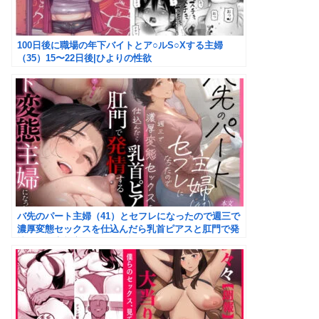
100日後に職場の年下バイトとア○ルS○Xする主婦
（35）15〜22日後|ひよりの性欲
バ先のパート主婦（41）とセフレになったので週三で
濃厚変態セックスを仕込んだら乳首ピアスと肛門で発
情するド変態主婦になった話|mamaya