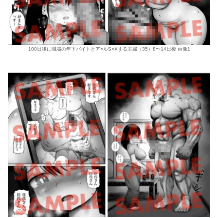
100日後に職場の年下バイトとア○ルS○Xする主婦（35）8〜14日後 画像1