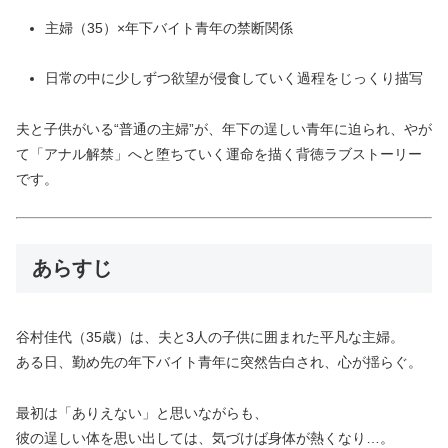
主婦（35）×年下バイト青年の禁断関係
日常の中に少しずつ欲望が侵食していく過程をじっくり描写
夫と子供がいる“普通の主婦”が、年下の逞しい青年に迫られ、やが
て「アナル解禁」へと堕ちていく運命を描く背徳ラブストーリー
です。
あらすじ
谷村佳代（35歳）は、夫と3人の子供に囲まれた平凡な主婦。
ある日、勤め先の年下バイト青年に突然告白され、心が揺らぐ。
最初は「ありえない」と思いながらも、
彼の逞しい体を思い出しては、気づけば身体が熱くなり…。