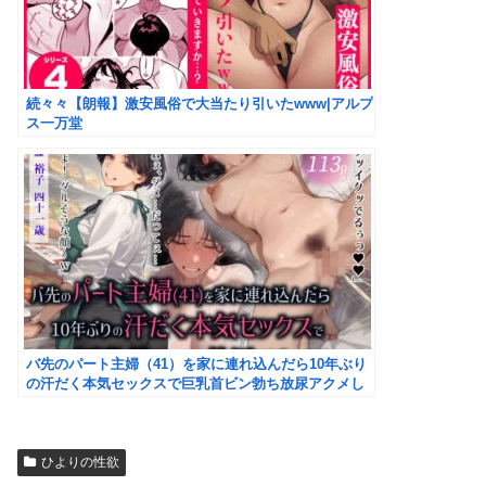
続々々【朗報】激安風俗で大当たり引いたwww|アルプ
ス一万堂
バ先のパート主婦（41）を家に連れ込んだら10年ぶり
の汗だく本気セックスで巨乳首ビン勃ち放尿アクメし
た話|mamaya
ひよりの性欲