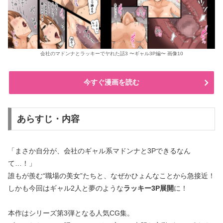
会社のマドンナとラッキーでヤれた話3 〜ギャル3P編〜 画像10
今すぐ漫画を読む
あらすじ・内容
「まさか自分が、会社のギャル系マドンナと3Pできるなん
て…！」
誰もが羨む“職場の美女”たちと、なぜかひょんなことから急接近！
しかも今回はギャル2人と夢のような
ラッキー3P展開
に！
本作はシリーズ第3弾となる人気CG集。