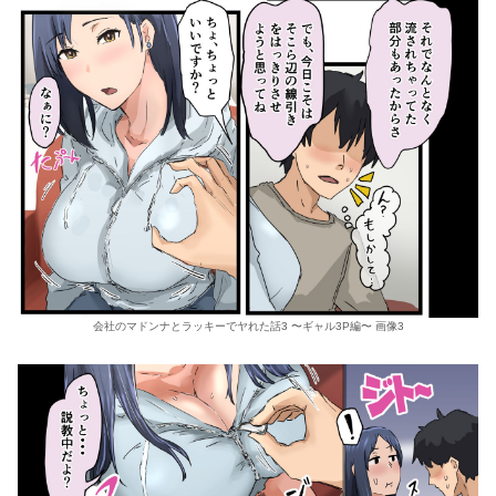
会社のマドンナとラッキーでヤれた話3 〜ギャル3P編〜 画像3