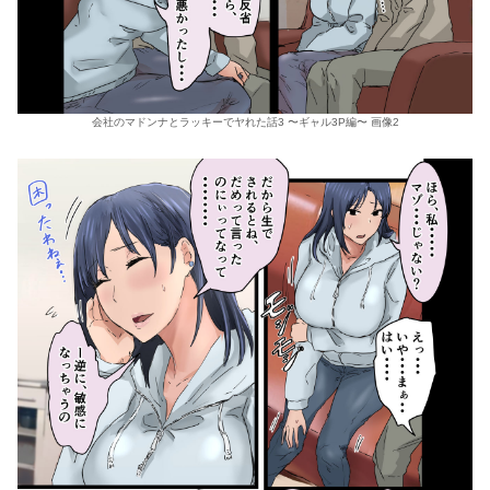
会社のマドンナとラッキーでヤれた話3 〜ギャル3P編〜 画像2