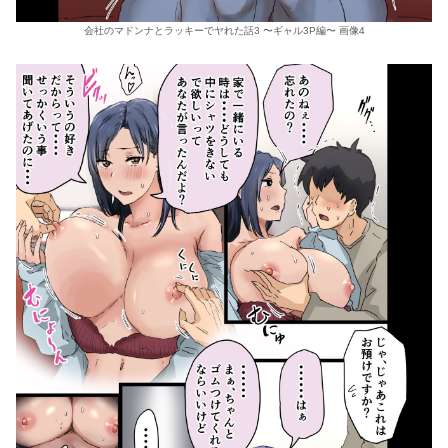
会社のマドンナとラッキーでヤれた話3 〜ギャル3P編〜 画像4