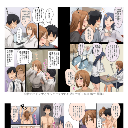
会社のマドンナとラッキーでヤれた話3 〜ギャル3P編〜 画像8