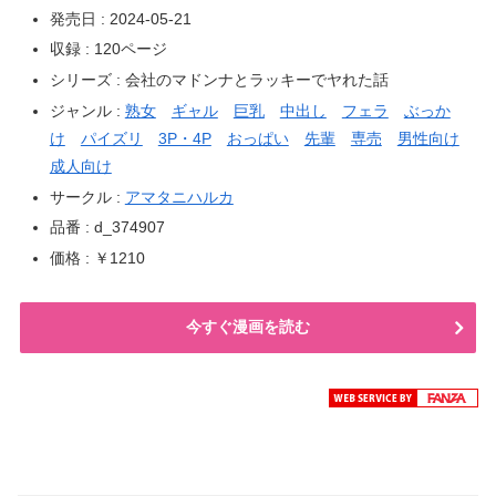
発売日 : 2024-05-21
収録 : 120ページ
シリーズ : 会社のマドンナとラッキーでヤれた話
ジャンル :
熟女
ギャル
巨乳
中出し
フェラ
ぶっか
け
パイズリ
3P・4P
おっぱい
先輩
専売
男性向け
成人向け
サークル :
アマタニハルカ
品番 : d_374907
価格 : ￥1210
今すぐ漫画を読む