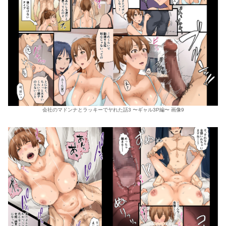
会社のマドンナとラッキーでヤれた話3 〜ギャル3P編〜 画像9