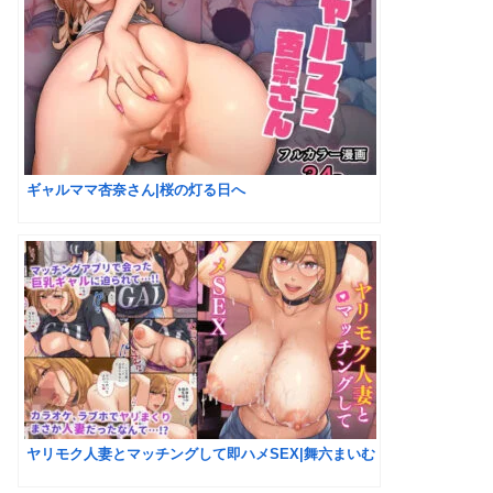
ギャルママ杏奈さん|桜の灯る日へ
ヤリモク人妻とマッチングして即ハメSEX|舞六まいむ