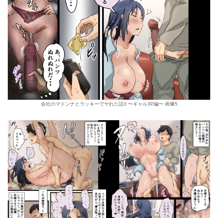
会社のマドンナとラッキーでヤれた話3 〜ギャル3P編〜 画像5