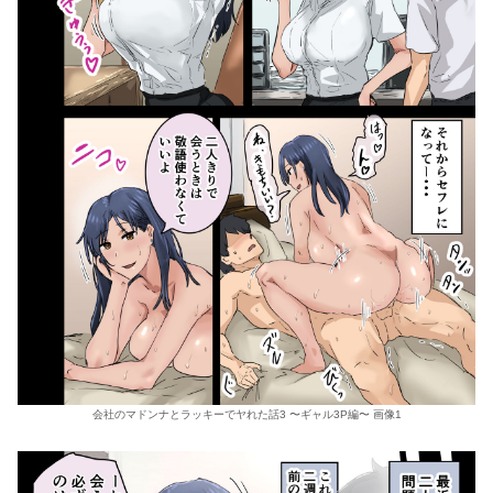
会社のマドンナとラッキーでヤれた話3 〜ギャル3P編〜 画像1