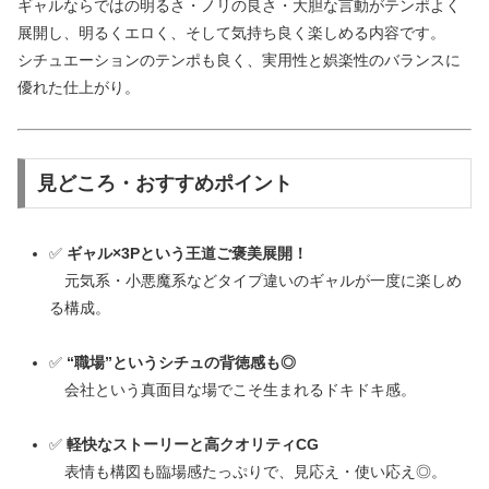
ギャルならではの明るさ・ノリの良さ・大胆な言動がテンポよく
展開し、明るくエロく、そして気持ち良く楽しめる内容です。
シチュエーションのテンポも良く、実用性と娯楽性のバランスに
優れた仕上がり。
見どころ・おすすめポイント
✅
ギャル×3Pという王道ご褒美展開！
元気系・小悪魔系などタイプ違いのギャルが一度に楽しめ
る構成。
✅
“職場”というシチュの背徳感も◎
会社という真面目な場でこそ生まれるドキドキ感。
✅
軽快なストーリーと高クオリティCG
表情も構図も臨場感たっぷりで、見応え・使い応え◎。